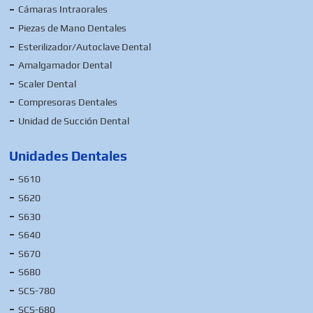
Cámaras Intraorales
Piezas de Mano Dentales
Esterilizador/Autoclave Dental
Amalgamador Dental
Scaler Dental
Compresoras Dentales
Unidad de Succión Dental
Unidades Dentales
S610
S620
S630
S640
S670
S680
SCS-780
SCS-680