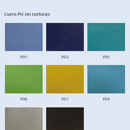
Cuero PU sin costuras
P01
P03
P05
P06
P07
P09