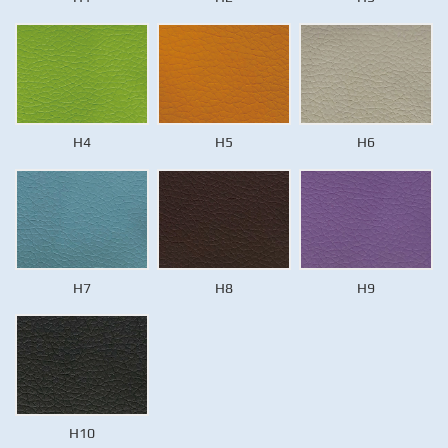
H4
H5
H6
H7
H8
H9
H10