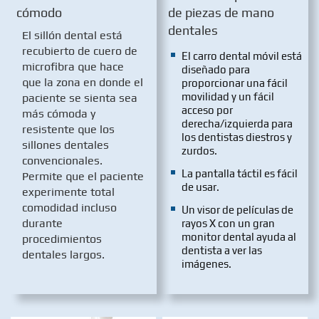
cómodo
de piezas de mano
dentales
El sillón dental está
recubierto de cuero de
El carro dental móvil está
microfibra que hace
diseñado para
que la zona en donde el
proporcionar una fácil
movilidad y un fácil
paciente se sienta sea
acceso por
más cómoda y
derecha/izquierda para
resistente que los
los dentistas diestros y
sillones dentales
zurdos.
convencionales.
La pantalla táctil es fácil
Permite que el paciente
de usar.
experimente total
comodidad incluso
Un visor de películas de
durante
rayos X con un gran
monitor dental ayuda al
procedimientos
dentista a ver las
dentales largos.
imágenes.