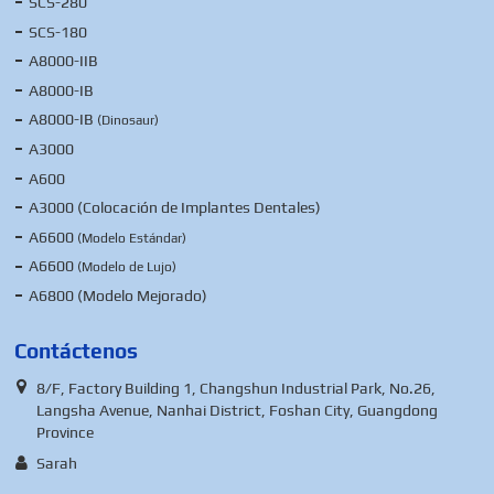
SCS-280
SCS-180
A8000-IIB
A8000-IB
A8000-IB
(Dinosaur)
A3000
A600
A3000 (Colocación de Implantes Dentales)
A6600
(Modelo Estándar)
A6600
(Modelo de Lujo)
A6800 (Modelo Mejorado)
Contáctenos
8/F, Factory Building 1, Changshun Industrial Park, No.26,
Langsha Avenue, Nanhai District, Foshan City, Guangdong
Province
Sarah