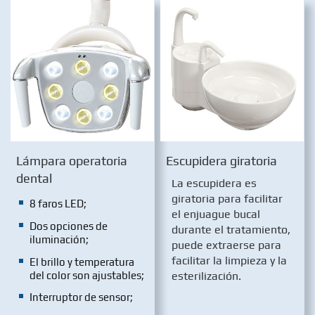
Lámpara operatoria
Escupidera giratoria
dental
La escupidera es
giratoria para facilitar
8 faros LED;
el enjuague bucal
Dos opciones de
durante el tratamiento,
iluminación;
puede extraerse para
facilitar la limpieza y la
El brillo y temperatura
del color son ajustables;
esterilización.
Interruptor de sensor;