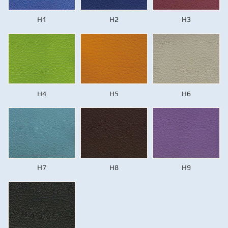
H1
H2
H3
H4
H5
H6
H7
H8
H9