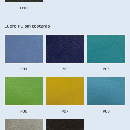
H10
Cuero PU sin costuras
P01
P03
P05
P06
P07
P09