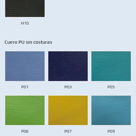
H10
Cuero PU sin costuras
P01
P03
P05
P06
P07
P09