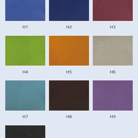
H1
H2
H3
H4
H5
H6
H7
H8
H9