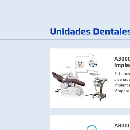
Unidades Dentale
A3000
Impla
Esta uni
diseñada
implante
lámparas
A8000