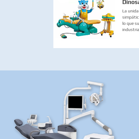
Dinos
La unida
simpátic
lo que s
industri