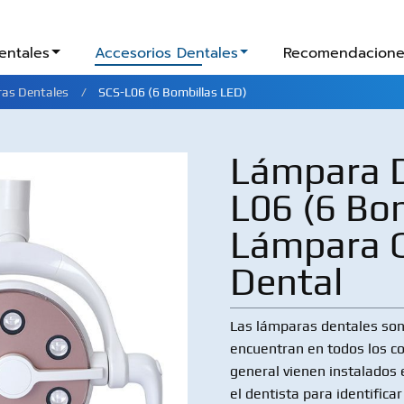
entales
Accesorios Dentales
Recomendacione
as Dentales
SCS-L06 (6 Bombillas LED)
Lámpara D
L06 (6 Bom
Lámpara O
Dental
Las lámparas dentales son
encuentran en todos los co
general vienen instalados e
el dentista para identifica