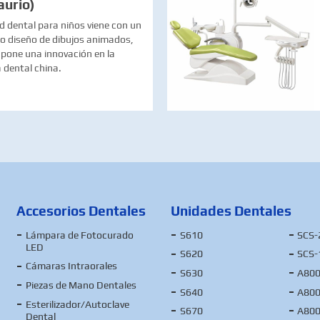
aurio)
d dental para niños viene con un
o diseño de dibujos animados,
upone una innovación en la
a dental china.
Accesorios Dentales
Unidades Dentales
Lámpara de Fotocurado
S610
SCS-
LED
S620
SCS-
Cámaras Intraorales
S630
A800
Piezas de Mano Dentales
S640
A800
Esterilizador/Autoclave
S670
A800
Dental