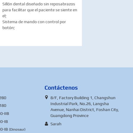
Sillón dental diseñado sin reposabrazos
para facilitar que el paciente se siente en
el;
Sistema de mando con control por
botón;
Contáctenos
280
8/F, Factory Building 1, Changshun
Industrial Park, No.26, Langsha
180
Avenue, Nanhai District, Foshan City,
0-IIB
Guangdong Province
0-IB
Sarah
0-IB
(Dinosaur)